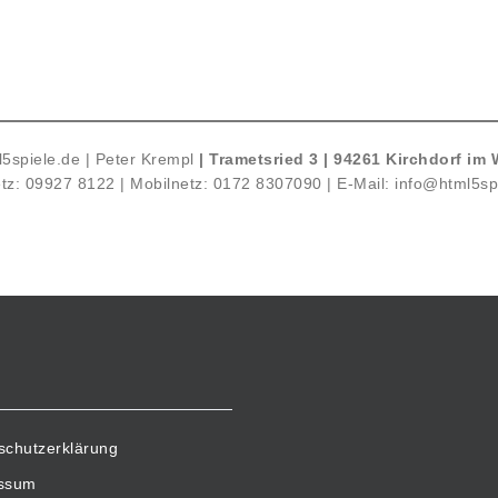
5spiele.de | Peter Krempl
| Trametsried 3
| 94261 Kirchdorf im 
tz:
09927 8122
| Mobilnetz:
0172 8307090
| E-Mail:
info@html5sp
schutzerklärung
ssum