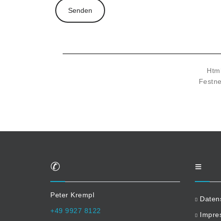
Html
Festne
✆
≡
Peter Krempl
Daten
+49 9927 8122
Impre