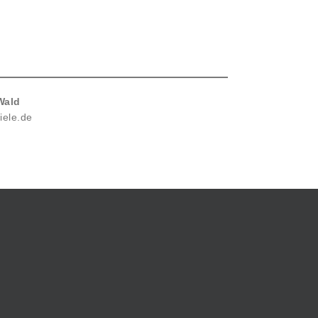
Wald
iele.de